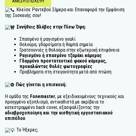
ΑΜΕΣΗ ΕΠΙΣΚΕΥΗ
Κλείσε Ραντεβού Σήμερα και Επαναφορά την Εμφάνιση
της Συσκευής σου!
Συνήθεις Βλάβες στην Πίσω Όψη:
Σπασμένο ή ραγισμένο γυαλί
Θολούρα, γδαρσίματα ή θαμπά σημεία
Γρατσουνιές ή θολούρα στην εξωτερική επιφάνεια
Ραγισμένο ή σπασμένο τζαμάκι κάμερας
Γδαρμένο προστατευτικό φακού κάμερας,
προκαλώντας θολές φωτογραφίες
Προβλήματα στη στεγανότητα μετά από πτώση
Πώς γίνεται η επισκευή:
Η ομάδα της
Fonemaster
, με εξειδικευμένους τεχνικούς και
προηγμένο εξοπλισμό, αντικαθιστά με ακρίβεια το
κατεστραμμένο back cover, εξασφαλίζοντας την
αδιαβροχοποίηση και την αισθητική εργοστασιακού
επιπέδου
.
Το Ήξερες;