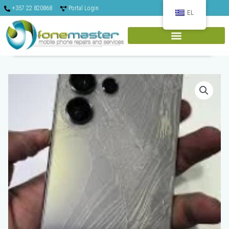
Μετάβαση
+357 22 820868
Portal Login
στο
EL
περιεχόμενο