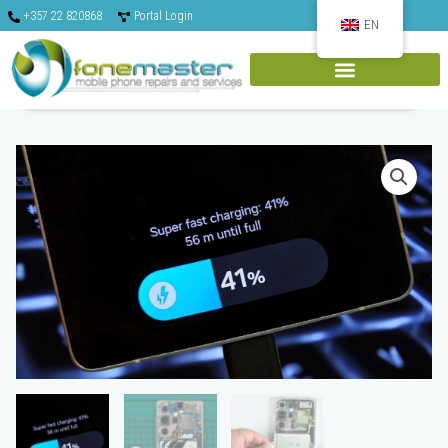
Skip
+357 22 820868
Portal Login
to
EN
content