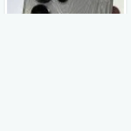
Επισκευή Πίσω Όψης / Καλύμματος Samsung
Galaxy S22 Ultra
79.00
€
Ελάχιστη Χρέωση
ΠΕΡΙΣΣΟΤΕΡΑ