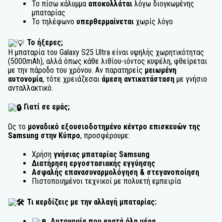
Το πίσω κάλυμμα
αποκολλάται
λόγω διογκωμένης
μπαταρίας
Το τηλέφωνο
υπερθερμαίνεται
χωρίς λόγο
Το ήξερες;
Η μπαταρία του Galaxy S25 Ultra είναι υψηλής χωρητικότητας
(5000mAh), αλλά όπως κάθε λιθίου-ιόντος κυψέλη, φθείρεται
με την πάροδο του χρόνου. Αν παρατηρείς
μειωμένη
αυτονομία
, τότε χρειάζεσαι
άμεση αντικατάσταση
με γνήσιο
ανταλλακτικό.
Γιατί σε εμάς;
Ως το
μοναδικό εξουσιοδοτημένο κέντρο επισκευών της
Samsung
στην Κύπρο
, προσφέρουμε:
Χρήση
γνήσι
ας μπαταρίας Samsung
Δι
ατήρηση εργοστασιακής εγγύησης
Ασφ
αλής επανασυναρμολόγηση & στεγανοποίηση
Πιστοποιημένοι τεχνικοί με πολυετή εμπειρία
Τι κερδίζεις με την αλλαγή μπαταρίας:
Αυτονομία που κρατά όλη μέρα