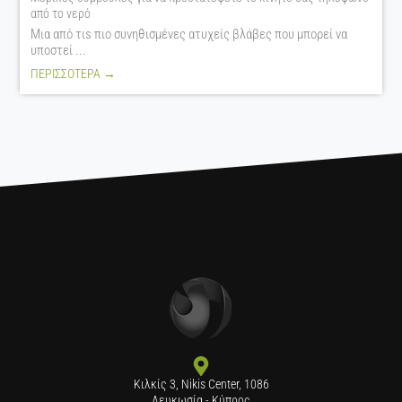
από το νερό
Μια από τιs πιο συνηθισμένες ατυχείς βλάβες που μπορεί να
υποστεί ...
ΠΕΡΙΣΣΟΤΕΡΑ →
Κιλκίς 3, Nikis Center, 1086
Λευκωσία - Κύπρος