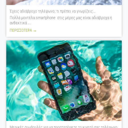
Έχεις αδιάβροχο τηλέφωνο; τι πρέπει να γνωρίζεις…
Πολλά μοντέλα smartphone στις μέρες μας είναι αδιάβροχα ή
ανθεκτικά ...
ΠΕΡΙΣΣΟΤΕΡΑ →
Μερικές συμβουλές για να προστατέψετε το κινητό σας τηλέφωνο