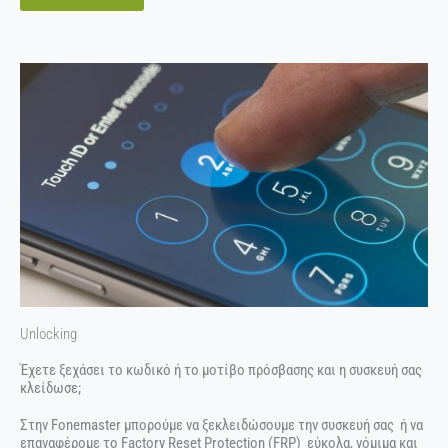
Unlocking
Έχετε ξεχάσει το κωδικό ή το μοτίβο πρόσβασης και η συσκευή σας
κλείδωσε;
Στην Fonemaster μπορούμε να ξεκλειδώσουμε την συσκευή σας ή να
επαναφέρομε το Factory Reset Protection (FRP) εύκολα, νόμιμα και